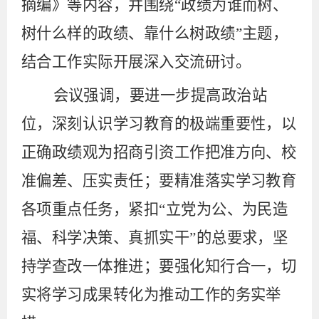
摘编》
等内容
，并围绕
“政绩为谁而树、
树什么样的政绩、靠什么树政绩”
主题，
结合工作实际
开展
深入
交流研讨
。
会议
强调
，
要进一步
提高政治站
位，深刻认识学习教育的极端重要性
，以
正确政绩观为招商引资工作把准方向、校
准偏差、压实责任；要精准落实学习教育
各项重点任务，紧扣
“立党为公、为民造
福、科学决策、真抓实干”的总要求，坚
持学查改一体推进；要强化知行合一，切
实将学习成果转化为推动工作的务实举