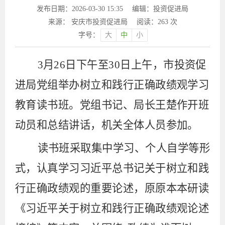
发布日期：2026-03-30 15:35
编辑：投资促进局
来源： 安庆市投资促进局
阅读：
263
次
字号：
大
中
小
3月26日
下午
至
30
日
上午
，
市投资促
进局党组
举办树立和践行正确政绩观学习
教育读书班。
党组书记、局长王楚
作开班
动员
和
总结讲话，
机关全体人员
参加。
读书班
采取
集中学习、个人自学等形
式
，认真学习习近平总书记关于树立和践
行正确政绩观的重要论述，
原原本本研读
《习近平关于树立和践行正确政绩观论述